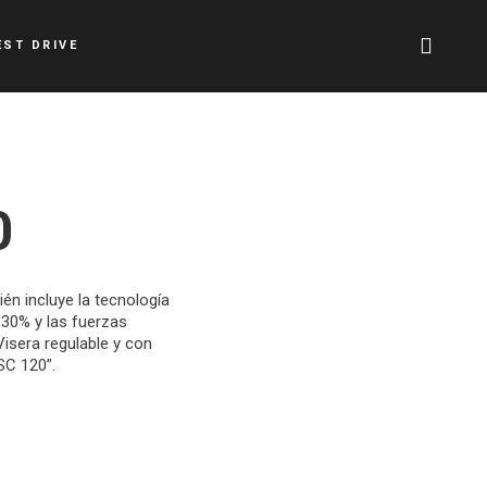
EST DRIVE
0
én incluye la tecnología
 30% y las fuerzas
Visera regulable y con
SC 120”.