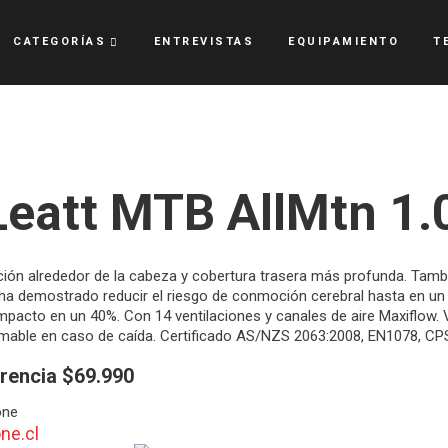
CATEGORÍAS
ENTREVISTAS
EQUIPAMIENTO
T
eatt MTB AllMtn 1.
ión alrededor de la cabeza y cobertura trasera más profunda. Tambi
 ha demostrado reducir el riesgo de conmoción cerebral hasta en un
mpacto en un 40%. Con 14 ventilaciones y canales de aire Maxiflow. 
amable en caso de caída. Certificado AS/NZS 2063:2008, EN1078, CP
erencia $69.990
one
ne.cl