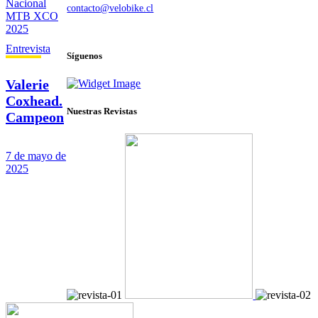
contacto@velobike.cl
© 2025 Velobike. Todos los derechos reservados.
Entrevista
Síguenos
Valerie
Coxhead.
Nuestras Revistas
Campeon
a
Nacional
7 de mayo de
MTB
2025
XCO
2025