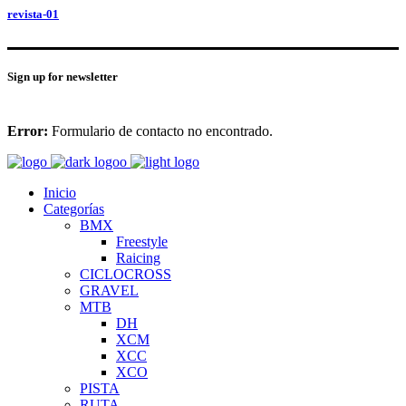
revista-01
Sign up for newsletter
Error:
Formulario de contacto no encontrado.
Inicio
Categorías
BMX
Freestyle
Raicing
CICLOCROSS
GRAVEL
MTB
DH
XCM
XCC
XCO
PISTA
RUTA