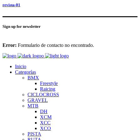
revista-01
Sign up for newsletter
Error:
Formulario de contacto no encontrado.
Inicio
Categorías
BMX
Freestyle
Raicing
CICLOCROSS
GRAVEL
MTB
DH
XCM
XCC
XCO
PISTA
RUTA