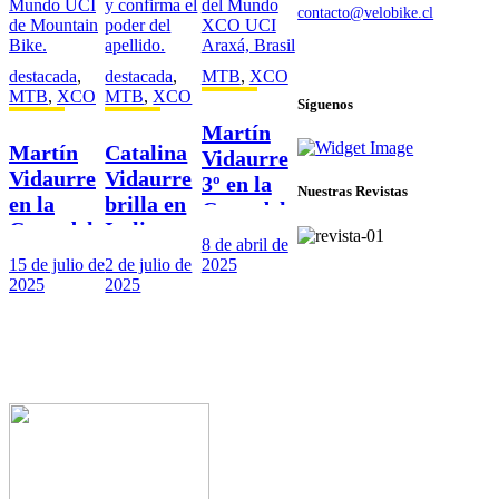
contacto@velobike.cl
© 2025 Velobike. Todos los
derechos reservados.
destacada
,
destacada
,
MTB
,
XCO
MTB
,
XCO
MTB
,
XCO
Síguenos
Martín
Martín
Catalina
Vidaurre
Vidaurre
Vidaurre
3º en la
Nuestras Revistas
en la
brilla en
Copa del
Copa del
Italia y
Mundo
8 de abril de
Mundo
confirma
XCO UCI
15 de julio de
2 de julio de
2025
UCI de
el poder
Araxá,
2025
2025
Mountain
del
Brasil
Bike.
apellido.