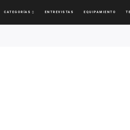
CATEGORÍAS
ENTREVISTAS
EQUIPAMIENTO
T
e Centro se
o una de
5