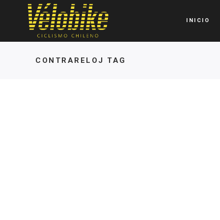
INICIO
CONTRARELOJ TAG
RUTA
RUTA
El Sistecrédio de Aranza
Vuelta al Maul
Villalón arrasa en
consolida com
Colombia
las grandes
29 DE MARZO DE 2025
3 DE FEBRERO DE 202