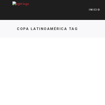
INICIO
COPA LATINOAMÉRICA TAG
BMX
,
DESTACADA
,
RAICING
PANAMERICANO 2024
13 DE MAYO DE 2025