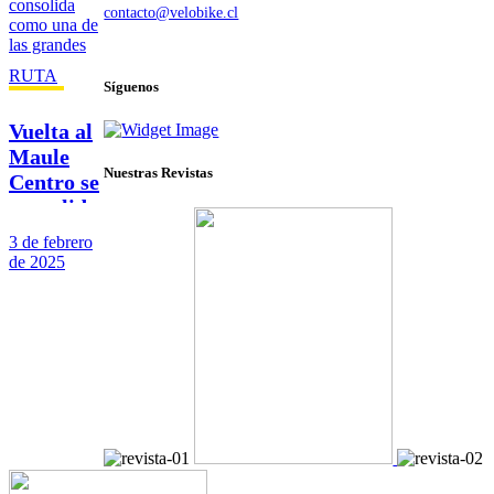
contacto@velobike.cl
© 2025 Velobike. Todos los derechos reservados.
RUTA
Síguenos
Vuelta al
Maule
Nuestras Revistas
Centro se
consolida
como una
3 de febrero
de las
de 2025
grandes