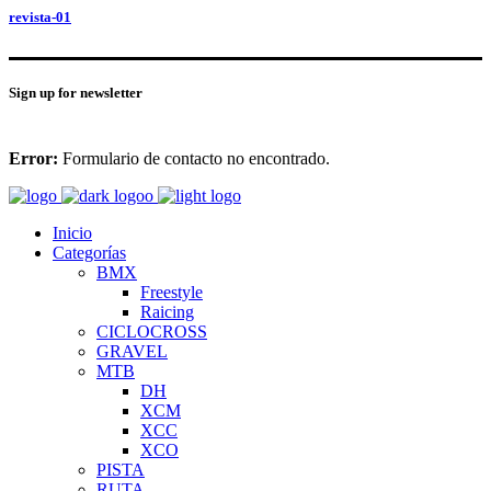
revista-01
Sign up for newsletter
Error:
Formulario de contacto no encontrado.
Inicio
Categorías
BMX
Freestyle
Raicing
CICLOCROSS
GRAVEL
MTB
DH
XCM
XCC
XCO
PISTA
RUTA