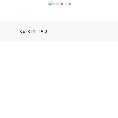
KEIRIN TAG
ENTREVISTA
,
PISTA
Paola Muñoz y Javiera Garrido,
múltiples medallistas de madre
e hija en Copa Pista
Internacional
26 DE MAYO DE 2025