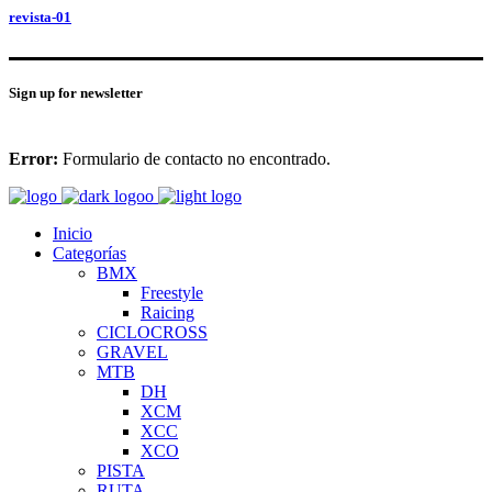
revista-01
Sign up for newsletter
Error:
Formulario de contacto no encontrado.
Inicio
Categorías
BMX
Freestyle
Raicing
CICLOCROSS
GRAVEL
MTB
DH
XCM
XCC
XCO
PISTA
RUTA