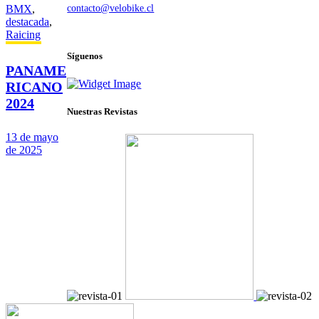
BMX
,
contacto@velobike.cl
destacada
,
© 2025 Velobike. Todos los derechos reservados.
Raicing
Síguenos
PANAME
RICANO
2024
Nuestras Revistas
13 de mayo
de 2025