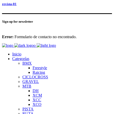
revista-01
Sign up for newsletter
Error:
Formulario de contacto no encontrado.
Inicio
Categorías
BMX
Freestyle
Raicing
CICLOCROSS
GRAVEL
MTB
DH
XCM
XCC
XCO
PISTA
RUTA