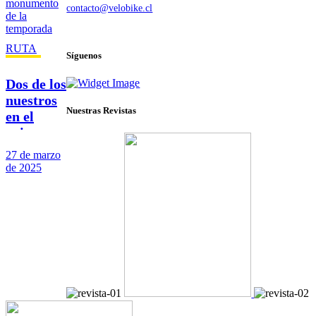
contacto@velobike.cl
© 2025 Velobike. Todos los derechos reservados.
RUTA
Síguenos
Dos de los
nuestros
Nuestras Revistas
en el
primer
monumen
27 de marzo
to de la
de 2025
temporad
a