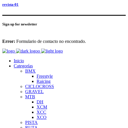
revista-01
Sign up for newsletter
Error:
Formulario de contacto no encontrado.
Inicio
Categorías
BMX
Freestyle
Raicing
CICLOCROSS
GRAVEL
MTB
DH
XCM
XCC
XCO
PISTA
RUTA