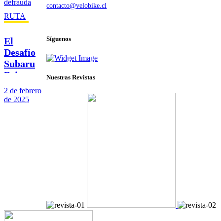
contacto@velobike.cl
RUTA
© 2025 Velobike. Todos los derechos reservados.
Síguenos
El
Desafío
Subaru
Bci nunca
Nuestras Revistas
defrauda
2 de febrero
de 2025