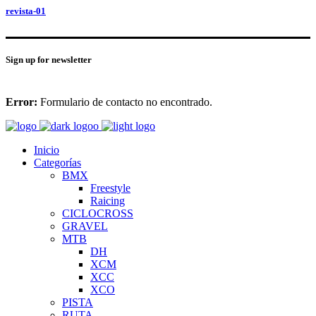
revista-01
Sign up for newsletter
Error:
Formulario de contacto no encontrado.
Inicio
Categorías
BMX
Freestyle
Raicing
CICLOCROSS
GRAVEL
MTB
DH
XCM
XCC
XCO
PISTA
RUTA