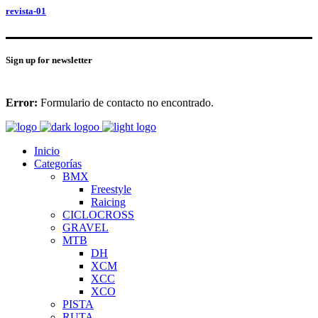
revista-01
Sign up for newsletter
Error:
Formulario de contacto no encontrado.
Inicio
Categorías
BMX
Freestyle
Raicing
CICLOCROSS
GRAVEL
MTB
DH
XCM
XCC
XCO
PISTA
RUTA