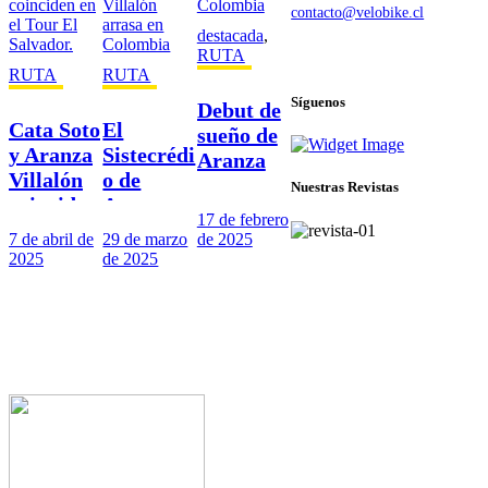
contacto@velobike.cl
destacada
,
© 2025 Velobike. Todos los
RUTA
derechos reservados.
RUTA
RUTA
Síguenos
Debut de
Cata Soto
El
sueño de
y Aranza
Sistecrédi
Aranza
Villalón
o de
en
Nuestras Revistas
coinciden
Aranza
Colombia
17 de febrero
en el Tour
Villalón
7 de abril de
29 de marzo
de 2025
El
arrasa en
2025
de 2025
Salvador.
Colombia