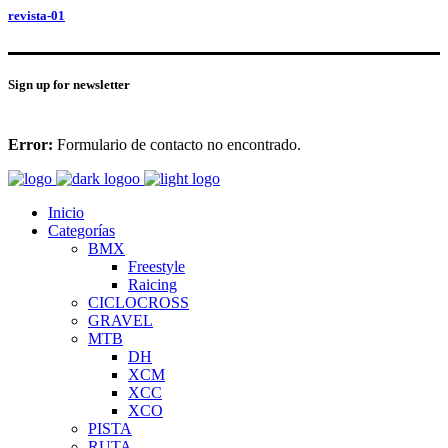
revista-01
Sign up for newsletter
Error:
Formulario de contacto no encontrado.
Inicio
Categorías
BMX
Freestyle
Raicing
CICLOCROSS
GRAVEL
MTB
DH
XCM
XCC
XCO
PISTA
RUTA