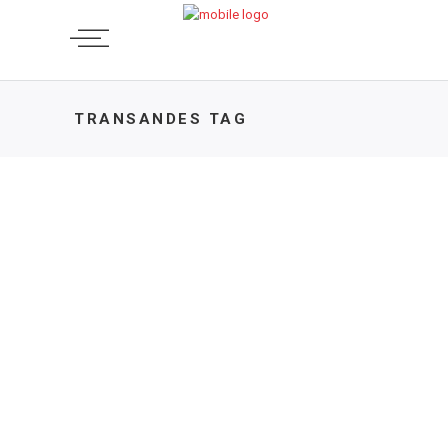
TRANSANDES TAG
MTB
,
XCC
Transandes Challenge, Uno de
los trazados más duros en 16
años de historia
2 DE FEBRERO DE 2025