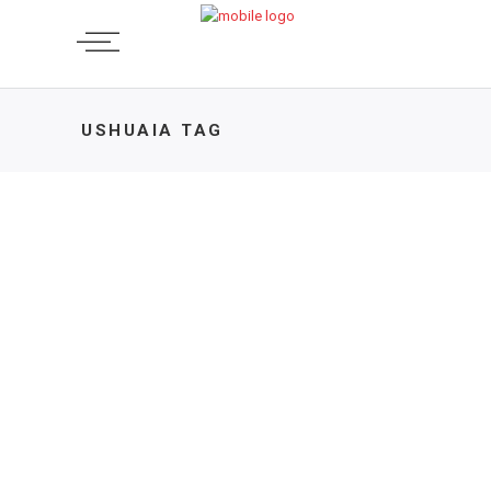
USHUAIA TAG
ENTREVISTA
Laura Móller, de Ushuaia a
Alaska en bicicleta.
10 DE JUNIO DE 2025