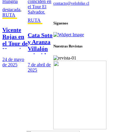
contacto@velobike.cl
destacada
,
© 2025 Velobike. Todos los derechos reservados.
RUTA
RUTA
Síguenos
Vicente
Cata Soto
Rojas en
y Aranza
el Tour de
Nuestras Revistas
Villalón
Hungría
coinciden
24 de mayo
en el Tour
de 2025
7 de abril de
El
2025
Salvador.