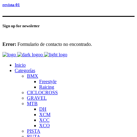
revista-01
Sign up for newsletter
Error:
Formulario de contacto no encontrado.
Inicio
Categorías
BMX
Freestyle
Raicing
CICLOCROSS
GRAVEL
MTB
DH
XCM
XCC
XCO
PISTA
RUTA