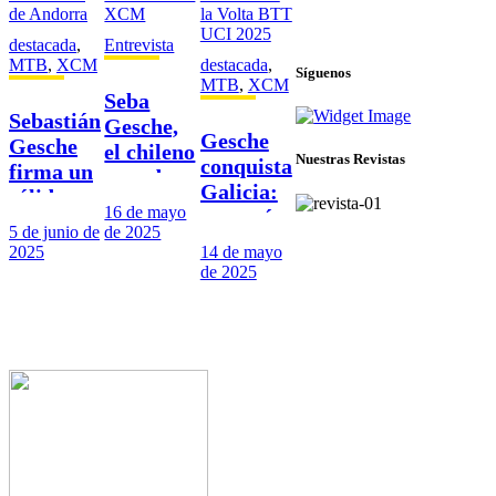
© 2025 Velobike. Todos los
derechos reservados.
destacada
,
Entrevista
MTB
,
XCM
destacada
,
Síguenos
MTB
,
XCM
Seba
Sebastián
Gesche,
Gesche
Gesche
el chileno
Nuestras Revistas
conquista
firma un
ganador
Galicia:
sólido top
de la
16 de mayo
campeón
7 en la
Volta
5 de junio de
de 2025
absoluto
Copa del
Galicia
2025
14 de mayo
de la
Mundo
de 2025
XCM
Volta
de
BTT UCI
Andorra
2025