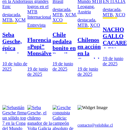
destacada
,
destacada
,
destacada
,
MTB
,
XCM
,
MTB
,
XCO
MTB
,
XCM
XCO
destacada
,
Entrevista
MTB
,
XCO
NACHO
Seba
Chile
GALLO
Florencia
Chilenos
Gesche,
pedalea
CACARE
«Popi”
en acción
épica
bonito en
A EN
Monsálve
en la
victoria
Brasil
ITALIA
19 de junio
z y sus
Copa del
en la
10 de julio de
19 de junio
de 2025
grandes
Mundo
Andorra
2025
19 de junio
de 2025
19 de junio
logros en
MTB
Epic
de 2025
de 2025
el MTB
Leogang,
Internaci
Austria
onal
Quiénes somos
contacto@velobike.cl