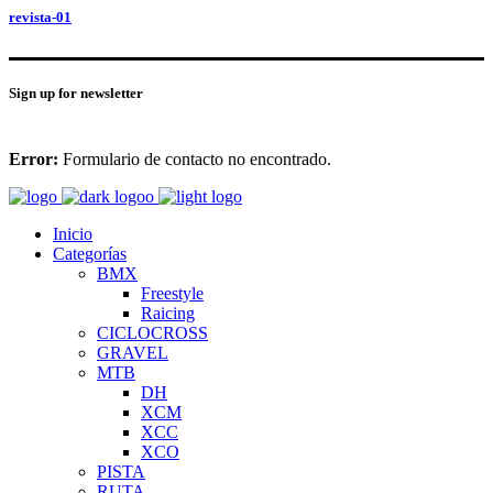
revista-01
Sign up for newsletter
Error:
Formulario de contacto no encontrado.
Inicio
Categorías
BMX
Freestyle
Raicing
CICLOCROSS
GRAVEL
MTB
DH
XCM
XCC
XCO
PISTA
RUTA