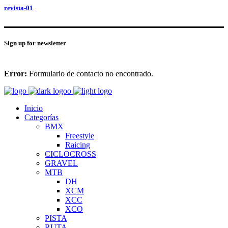
revista-01
Sign up for newsletter
Error:
Formulario de contacto no encontrado.
Inicio
Categorías
BMX
Freestyle
Raicing
CICLOCROSS
GRAVEL
MTB
DH
XCM
XCC
XCO
PISTA
RUTA