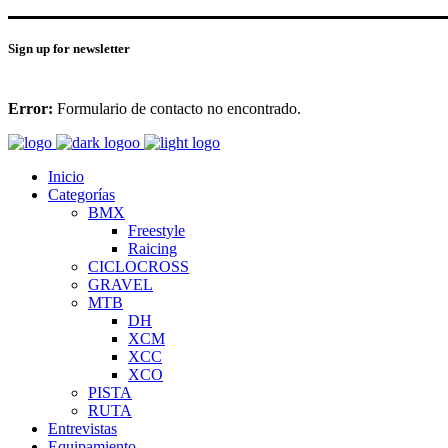
Sign up for newsletter
Error:
Formulario de contacto no encontrado.
Inicio
Categorías
BMX
Freestyle
Raicing
CICLOCROSS
GRAVEL
MTB
DH
XCM
XCC
XCO
PISTA
RUTA
Entrevistas
Equipamiento