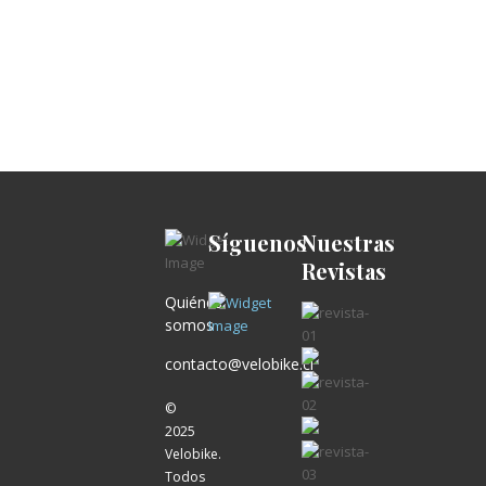
Síguenos
Nuestras
Revistas
Quiénes
somos
contacto@velobike.cl
©
2025
Velobike.
Todos