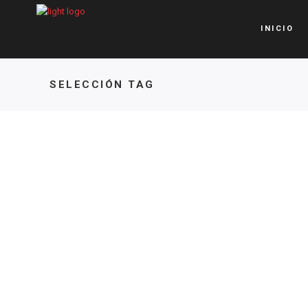
INICIO
SELECCIÓN TAG
DESTACADA
,
PIST
DESTACADA
,
PISTA
Selección chil
ALEXANDRA OSORIO,
en el Panamer
rompe récord
Júnior de Perú
Panamericano y se
prepara para competir en
28 DE JULIO DE 2025
30 DE JULIO DE 2025
Europa