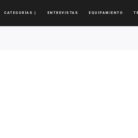
CATEGORÍAS
ENTREVISTAS
EQUIPAMIENTO
T
MTB
A
Martín Vidaurre Campeón
ena de pista
en Brasil
icano
24 DE NOVIEMBRE DE 2024