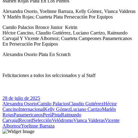
Marlén Rojas Plata En Los Puntos
Alexandra Osorio, Yoelinne Barraza, Kelly Gómez, Vianca Valderas
Y Marlén Rojas; Cuarteta Plata Persecución Por Equipos
Camilo Palacios Bronce Junior Keirin
Héctor Cancino, Claudio Gutiérrez, Luciano Carrizo, Raimundo
Carvajal Y Vicente Albornoz; Cuarteta Campeones Panamericanos
En Persecución Por Equipos
Alexandra Osorio Plata En Scratch
Felicitaciones a todos los selccionados y al Staff
28 de julio de 2025
Alexandra Osorio
Camilo Palacios
Claudio Gutiérrez
Héctor
Cancino
Internacional
Kelly Gómez
Luciano Carrizo
Marlén
Rojas
Panamericanos
Perú
Pista
Raimundo
Carvajal
Record
Selección
Velódromo
Vianca Valderas
Vicente
Albornoz
Yoelinne Barraza