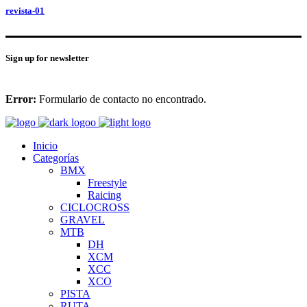
revista-01
Sign up for newsletter
Error:
Formulario de contacto no encontrado.
Inicio
Categorías
BMX
Freestyle
Raicing
CICLOCROSS
GRAVEL
MTB
DH
XCM
XCC
XCO
PISTA
RUTA